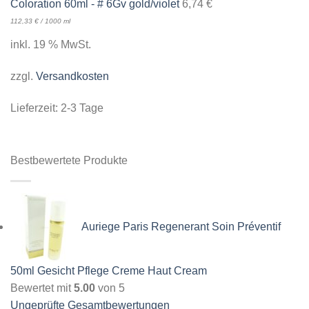
Coloration 60ml - # 6Gv gold/violet
6,74
€
112,33
€
/
1000
ml
inkl. 19 % MwSt.
zzgl.
Versandkosten
Lieferzeit:
2-3 Tage
Bestbewertete Produkte
Auriege Paris Regenerant Soin Préventif
50ml Gesicht Pflege Creme Haut Cream
Bewertet mit
5.00
von 5
Ungeprüfte Gesamtbewertungen