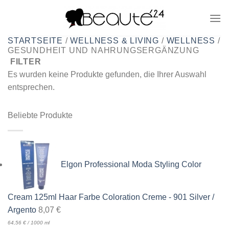
Zum
Inhalt
springen
STARTSEITE
/
WELLNESS & LIVING
/
WELLNESS
/
GESUNDHEIT UND NAHRUNGSERGÄNZUNG
FILTER
Es wurden keine Produkte gefunden, die Ihrer Auswahl
entsprechen.
Beliebte Produkte
Elgon Professional Moda Styling Color
Cream 125ml Haar Farbe Coloration Creme - 901 Silver /
Argento
8,07
€
64,56
€
/
1000
ml