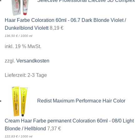
Selective Professional Elective 3D Complex
Haar Farbe Coloration 60ml - 06.7 Dark Blonde Violet /
Dunkelblond Violett
8,19
€
136,50
€
/
1000
ml
inkl. 19 % MwSt.
zzgl.
Versandkosten
Lieferzeit:
2-3 Tage
Redist Maximum Performace Hair Color
Cream Haar Farbe permanent Coloration 60ml - 08/0 Light
Blonde / Hellblond
7,37
€
122,83
€
/
1000
ml