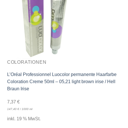
COLORATIONEN
L’Oréal Professionnel Luocolor permanente Haarfarbe
Coloration Creme 50ml – 05,21 light brown irise / Hell
Braun Irise
7,37
€
147,40
€
/
1000
ml
inkl. 19 % MwSt.