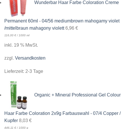
Wunderbar Haar Farbe Coloration Creme
Permanent 60ml - 04/56 mediumbrown mahogamy violet
/mittelbraun mahagony violett
6,96
€
116,00
€
/
1000
ml
inkl. 19 % MwSt.
zzgl.
Versandkosten
Lieferzeit:
2-3 Tage
Organic + Mineral Professional Gel Colour
Haar Farbe Coloration 2x9g Farbauswahl - 07/4 Copper /
Kupfer
8,03
€
446,11
€
/
1000
g