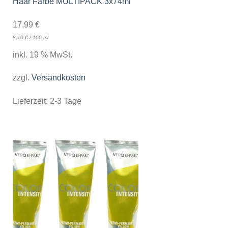
Haar Farbe MULTIPACK 3x74ml
17,99
€
8,10
€
/
100
ml
inkl. 19 % MwSt.
zzgl.
Versandkosten
Lieferzeit:
2-3 Tage