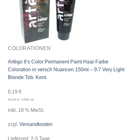
COLORATIONEN
Artègo It’s Color Permanent Paint Haar Farbe
Coloration in versch Nuancen 150ml – 9.7 Very Light
Blonde Tob. Kent.
8,19
€
54,60
€
/
1000
ml
inkl. 19 % MwSt.
zzgl.
Versandkosten
Lieferzeit:
2-3 Tage