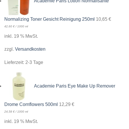
Academie Paris Lotion Normalisante
Normalizing Toner Gesicht Reinigung 250ml
10,65
€
42,60
€
/
1000
ml
inkl. 19 % MwSt.
zzgl.
Versandkosten
Lieferzeit:
2-3 Tage
Academie Paris Eye Make Up Remover
Drome Cornflowers 500ml
12,29
€
24,58
€
/
1000
ml
inkl. 19 % MwSt.