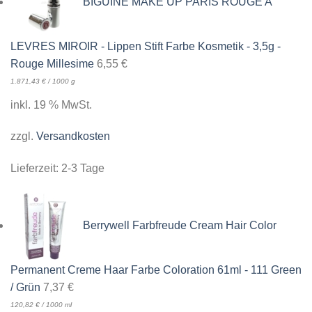
BIGUINE MAKE UP PARIS ROUGE A
LEVRES MIROIR - Lippen Stift Farbe Kosmetik - 3,5g -
Rouge Millesime
6,55
€
1.871,43
€
/
1000
g
inkl. 19 % MwSt.
zzgl.
Versandkosten
Lieferzeit:
2-3 Tage
Berrywell Farbfreude Cream Hair Color
Permanent Creme Haar Farbe Coloration 61ml - 111 Green
/ Grün
7,37
€
120,82
€
/
1000
ml