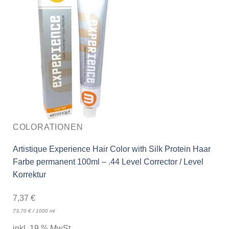
COLORATIONEN
Artistique Experience Hair Color with Silk Protein Haar
Farbe permanent 100ml – .44 Level Corrector / Level
Korrektur
7,37
€
73,70
€
/
1000
ml
inkl. 19 % MwSt.