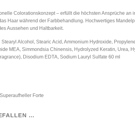
elle Colorationskonzept – erfüllt die höchsten Ansprüche an i
 das Haar während der Farbbehandlung. Hochwertiges Mandelpro
ndes Aussehen und Haltbarkeit.
l, Stearyl Alcohol, Stearic Acid, Ammonium Hydroxide, Propylene
mide MEA, Simmondsia Chinensis, Hydrolyzed Keratin, Urea, H
(Fragrance), Disodium EDTA, Sodium Lauryl Sulfate 60 ml
 Superaufheller Forte
EFALLEN …