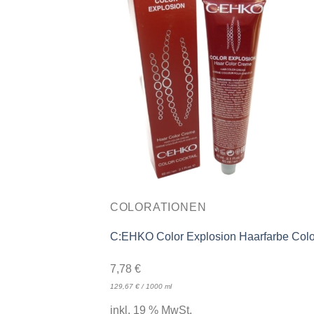
COLORATIONEN
C:EHKO Color Explosion Haarfarbe Colo
7,78
€
129,67
€
/
1000
ml
inkl. 19 % MwSt.