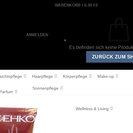
WARENKORB /
0,00
€
0
ANMELDEN
Es befinden sich keine Produ
ZURÜCK ZUM S
sichtspflege
Haarpflege
Körperpflege
Make-up
Sonnenpflege
Parfum
Wellness & Living