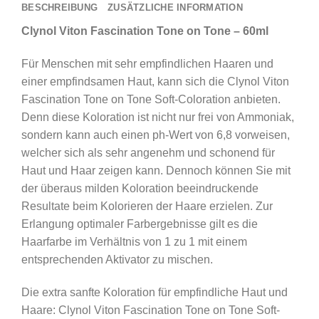
BESCHREIBUNG
ZUSÄTZLICHE INFORMATION
Farbe
Coloration
Clynol Viton Fascination Tone on Tone – 60ml
ohne
Für Menschen mit sehr empfindlichen Haaren und
Ammoniak
einer empfindsamen Haut, kann sich die Clynol Viton
60ml
Fascination Tone on Tone Soft-Coloration anbieten.
-
Denn diese Koloration ist nicht nur frei von Ammoniak,
#
sondern kann auch einen ph-Wert von 6,8 vorweisen,
7.5
welcher sich als sehr angenehm und schonend für
Medium
Haut und Haar zeigen kann. Dennoch können Sie mit
Copper
der überaus milden Koloration beeindruckende
Gold
Resultate beim Kolorieren der Haare erzielen. Zur
Blonde
Erlangung optimaler Farbergebnisse gilt es die
Menge
Haarfarbe im Verhältnis von 1 zu 1 mit einem
entsprechenden Aktivator zu mischen.
Die extra sanfte Koloration für empfindliche Haut und
Haare: Clynol Viton Fascination Tone on Tone Soft-