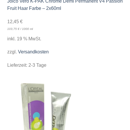
Joico Vero K-PAK Chrome Demi Permanent V4 Passion
Fruit Haar Farbe – 2x60ml
12,45
€
103,75
€
/
1000
ml
inkl. 19 % MwSt.
zzgl.
Versandkosten
Lieferzeit:
2-3 Tage