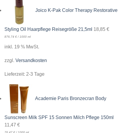
Joico K-Pak Color Therapy Restorative
Styling Oil Haarpflege Reisegröße 21,5ml
18,85
€
876,74
€
/
1000
ml
inkl. 19 % MwSt.
zzgl.
Versandkosten
Lieferzeit:
2-3 Tage
Academie Paris Bronzecran Body
Sunscreen Milk SPF 15 Sonnen Milch Pflege 150ml
11,47
€
76,47
€
/
1000
ml