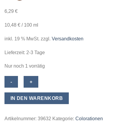
6,29
€
10,48
€
/
100
ml
inkl. 19 % MwSt.
zzgl.
Versandkosten
Lieferzeit:
2-3 Tage
Nur noch 1 vorrätig
Clynol
Viton
Fascination
IN DEN WARENKORB
Tone
on
Tone
Artikelnummer:
39632
Kategorie:
Colorationen
-
Haar