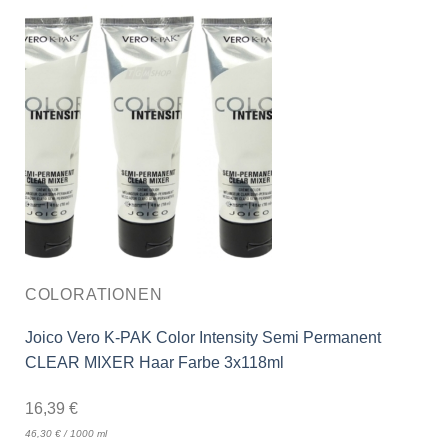
COLORATIONEN
Joico Vero K-PAK Color Intensity Semi Permanent
CLEAR MIXER Haar Farbe 3x118ml
16,39
€
46,30
€
/
1000
ml