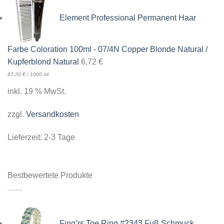
Element Professional Permanent Haar
Farbe Coloration 100ml - 07/4N Copper Blonde Natural /
Kupferblond Natural
6,72
€
67,20
€
/
1000
ml
inkl. 19 % MwSt.
zzgl.
Versandkosten
Lieferzeit:
2-3 Tage
Bestbewertete Produkte
Fing’rs Toe Ring #2343 Fuß Schmuck