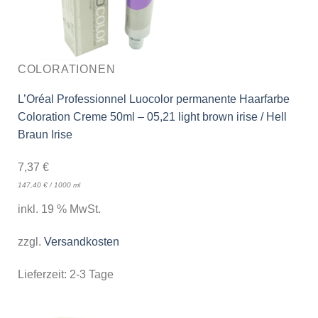
COLORATIONEN
L’Oréal Professionnel Luocolor permanente Haarfarbe
Coloration Creme 50ml – 05,21 light brown irise / Hell
Braun Irise
7,37
€
147,40
€
/
1000
ml
inkl. 19 % MwSt.
zzgl.
Versandkosten
Lieferzeit:
2-3 Tage