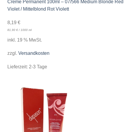
Creme Permanent 100ml – 07/566 Medium Blonde Red
Violet / Mittelblond Rot Violett
8,19
€
81,90
€
/
1000
ml
inkl. 19 % MwSt.
zzgl.
Versandkosten
Lieferzeit:
2-3 Tage