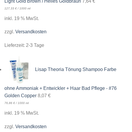
Light Gold Brown / Helles Goldbraun
7,64
€
127,33
€
/
1000
ml
inkl. 19 % MwSt.
zzgl.
Versandkosten
Lieferzeit:
2-3 Tage
Lisap Theoria Tönung Shampoo Farbe
ohne Ammoniak + Entwickler + Haar Bad Pflege - #76
Golden Copper
8,07
€
76,86
€
/
1000
ml
inkl. 19 % MwSt.
zzgl.
Versandkosten