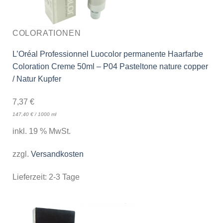
COLORATIONEN
L’Oréal Professionnel Luocolor permanente Haarfarbe
Coloration Creme 50ml – P04 Pasteltone nature copper
/ Natur Kupfer
7,37
€
147,40
€
/
1000
ml
inkl. 19 % MwSt.
zzgl.
Versandkosten
Lieferzeit:
2-3 Tage