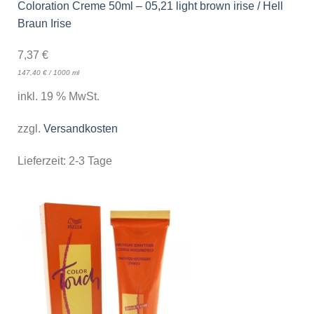
Coloration Creme 50ml – 05,21 light brown irise / Hell
Braun Irise
7,37
€
147,40
€
/
1000
ml
inkl. 19 % MwSt.
zzgl.
Versandkosten
Lieferzeit:
2-3 Tage