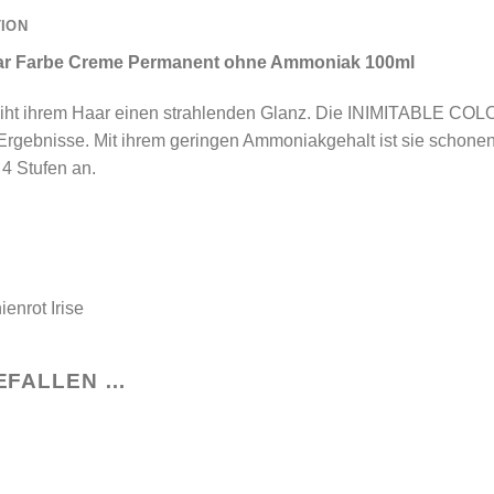
TION
aar Farbe Creme Permanent ohne Ammoniak 100ml
iht ihrem Haar einen strahlenden Glanz. Die INIMITABLE COL
rgebnisse. Mit ihrem geringen Ammoniakgehalt ist sie schonend 
u 4 Stufen an.
enrot Irise
EFALLEN …