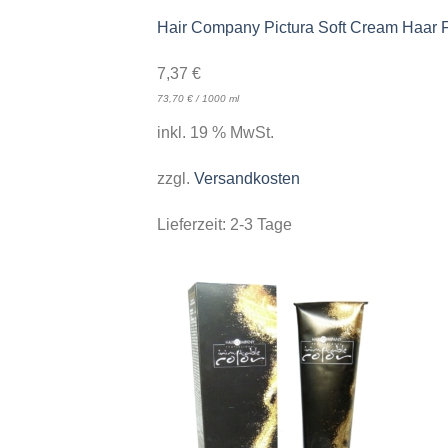
Hair Company Pictura Soft Cream Haar 
7,37
€
73,70
€
/
1000
ml
inkl. 19 % MwSt.
zzgl.
Versandkosten
Lieferzeit:
2-3 Tage