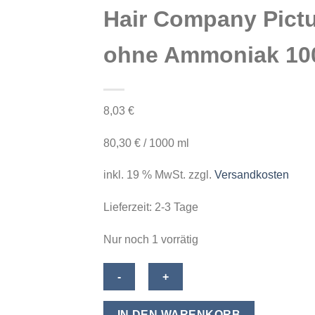
Hair Company Pict
ohne Ammoniak 100m
8,03
€
80,30
€
/
1000
ml
inkl. 19 % MwSt.
zzgl.
Versandkosten
Lieferzeit:
2-3 Tage
Nur noch 1 vorrätig
Hair
Company
Pictura
IN DEN WARENKORB