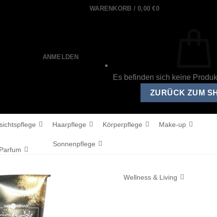
WARENKORB /
0,00
€
0
ANMELDEN
Es befinden sich keine Produ
ZURÜCK ZUM S
sichtspflege
Haarpflege
Körperpflege
Make-up
Sonnenpflege
Parfum
Wellness & Living