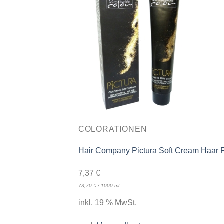
COLORATIONEN
Hair Company Pictura Soft Cream Haar
7,37
€
73,70
€
/
1000
ml
inkl. 19 % MwSt.