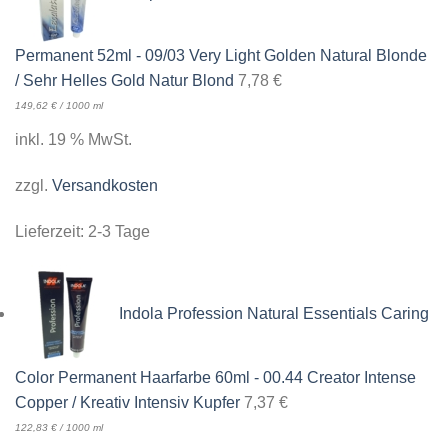
Permanent 52ml - 09/03 Very Light Golden Natural Blonde
/ Sehr Helles Gold Natur Blond
7,78
€
149,62
€
/
1000
ml
inkl. 19 % MwSt.
zzgl.
Versandkosten
Lieferzeit:
2-3 Tage
Indola Profession Natural Essentials Caring
Color Permanent Haarfarbe 60ml - 00.44 Creator Intense
Copper / Kreativ Intensiv Kupfer
7,37
€
122,83
€
/
1000
ml