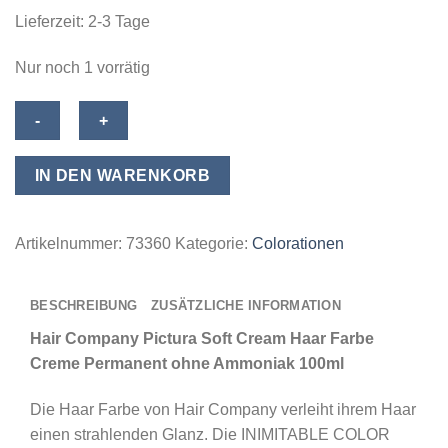
Lieferzeit:
2-3 Tage
Nur noch 1 vorrätig
Hair
Company
Pictura
IN DEN WARENKORB
Soft
Cream
Haar
Artikelnummer:
73360
Kategorie:
Colorationen
Farbe
Creme
BESCHREIBUNG
ZUSÄTZLICHE INFORMATION
Permanent
ohne
Hair Company Pictura Soft Cream Haar Farbe
Ammoniak
Creme Permanent ohne Ammoniak 100ml
100ml
Die Haar Farbe von Hair Company verleiht ihrem Haar
-
einen strahlenden Glanz. Die INIMITABLE COLOR
06.4