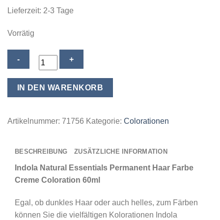
Lieferzeit:
2-3 Tage
Vorrätig
Indola
Natural
Essentials
IN DEN WARENKORB
Caring
Color
Permanent
Artikelnummer:
71756
Kategorie:
Colorationen
Haarfarbe
Coloration
BESCHREIBUNG
ZUSÄTZLICHE INFORMATION
60ml
-
Indola Natural Essentials Permanent Haar Farbe
07.32
Creme Coloration 60ml
Medium
Egal, ob dunkles Haar oder auch helles, zum Färben
Blonde
können Sie die vielfältigen Kolorationen Indola
Golden