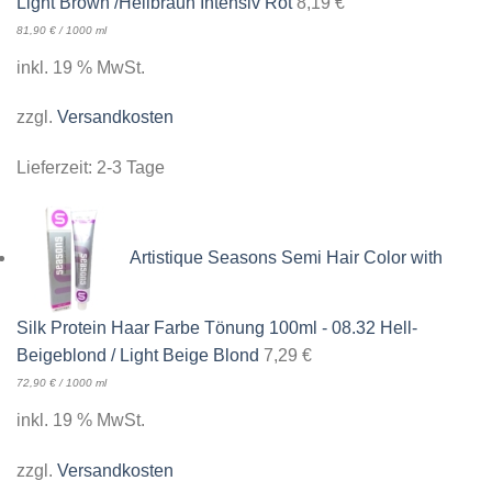
Light Brown /Hellbraun Intensiv Rot
8,19
€
81,90
€
/
1000
ml
inkl. 19 % MwSt.
zzgl.
Versandkosten
Lieferzeit:
2-3 Tage
Artistique Seasons Semi Hair Color with
Silk Protein Haar Farbe Tönung 100ml - 08.32 Hell-
Beigeblond / Light Beige Blond
7,29
€
72,90
€
/
1000
ml
inkl. 19 % MwSt.
zzgl.
Versandkosten