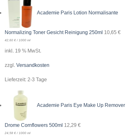
Academie Paris Lotion Normalisante
Normalizing Toner Gesicht Reinigung 250ml
10,65
€
42,60
€
/
1000
ml
inkl. 19 % MwSt.
zzgl.
Versandkosten
Lieferzeit:
2-3 Tage
Academie Paris Eye Make Up Remover
Drome Cornflowers 500ml
12,29
€
24,58
€
/
1000
ml