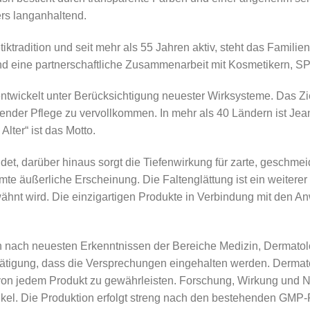
rs langanhaltend.
iktradition und seit mehr als 55 Jahren aktiv, steht das Fami
nd eine partnerschaftliche Zusammenarbeit mit Kosmetikern, 
ntwickelt unter Berücksichtigung neuester Wirksysteme. Das Zi
ender Pflege zu vervollkommen. In mehr als 40 Ländern ist Jean
lter“ ist das Motto.
det, darüber hinaus sorgt die Tiefenwirkung für zarte, geschmei
mte äußerliche Erscheinung. Die Faltenglättung ist ein weitere
ähnt wird. Die einzigartigen Produkte in Verbindung mit den
 nach neuesten Erkenntnissen der Bereiche Medizin, Dermatolo
tätigung, dass die Versprechungen eingehalten werden. Dermatol
 von jedem Produkt zu gewährleisten. Forschung, Wirkung und 
ikel. Die Produktion erfolgt streng nach den bestehenden GMP-