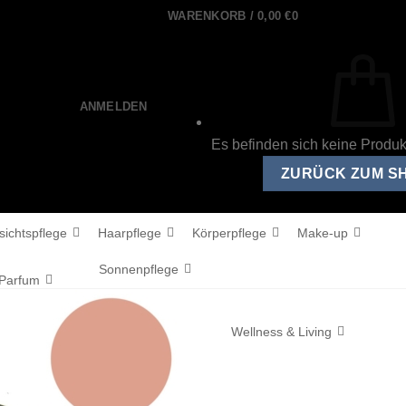
WARENKORB /
0,00
€
0
ANMELDEN
Es befinden sich keine Produ
ZURÜCK ZUM S
sichtspflege
Haarpflege
Körperpflege
Make-up
Sonnenpflege
Parfum
Wellness & Living