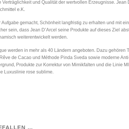
 Verträglichkeit und Qualität der wertvollen Erzeugnisse. Jean 
hmittel e.K.
 Aufgabe gemacht, Schönheit langfristig zu erhalten und mit ei
cher sein, dass Jean D’Arcel seine Produkte auf dieses Ziel ab
ynamisch weiterentwickelt werden.
que werden in mehr als 40 Ländern angeboten. Dazu gehören T
, Rêve de Cacao und Méthode Pinda Sveda sowie moderne A
rgrund, Produkte zur Korrektur von Mimikfalten und die Linie
 Luxuslinie rose sublime.
EFALLEN …