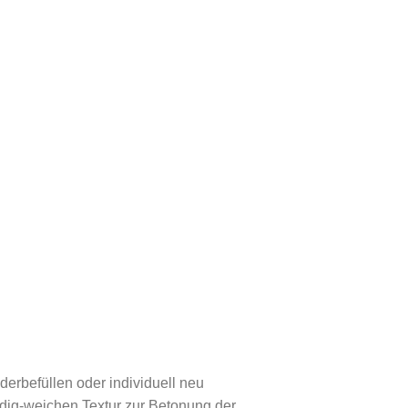
erbefüllen oder individuell neu
dig-weichen Textur zur Betonung der