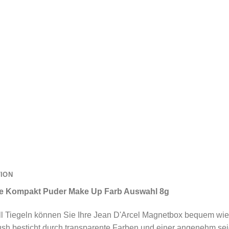
TION
ge Kompakt Puder Make Up Farb Auswahl 8g
ll Tiegeln können Sie Ihre Jean D'Arcel Magnetbox bequem wied
sh besticht durch transparente Farben und einer angenehm sei