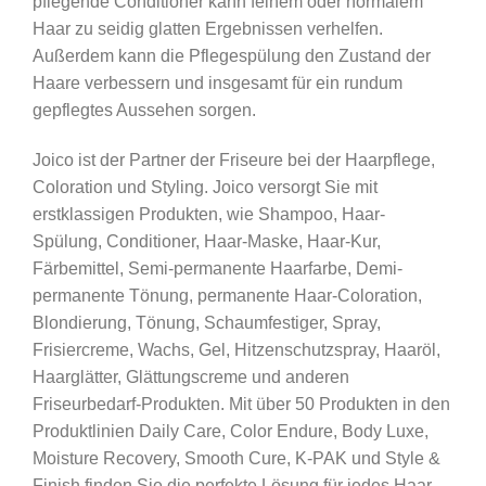
pflegende Conditioner kann feinem oder normalem
Haar zu seidig glatten Ergebnissen verhelfen.
Außerdem kann die Pflegespülung den Zustand der
Haare verbessern und insgesamt für ein rundum
gepflegtes Aussehen sorgen.
Joico ist der Partner der Friseure bei der Haarpflege,
Coloration und Styling. Joico versorgt Sie mit
erstklassigen Produkten, wie Shampoo, Haar-
Spülung, Conditioner, Haar-Maske, Haar-Kur,
Färbemittel, Semi-permanente Haarfarbe, Demi-
permanente Tönung, permanente Haar-Coloration,
Blondierung, Tönung, Schaumfestiger, Spray,
Frisiercreme, Wachs, Gel, Hitzenschutzspray, Haaröl,
Haarglätter, Glättungscreme und anderen
Friseurbedarf-Produkten. Mit über 50 Produkten in den
Produktlinien Daily Care, Color Endure, Body Luxe,
Moisture Recovery, Smooth Cure, K-PAK und Style &
Finish finden Sie die perfekte Lösung für jedes Haar