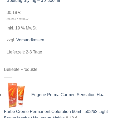
Spülung Styling – 3 x 300 ml
30,18
€
33,53
€
/
1000
ml
inkl. 19 % MwSt.
zzgl.
Versandkosten
Lieferzeit:
2-3 Tage
Beliebte Produkte
Eugene Perma Carmen Sensation Haar
Farbe Creme Permanent Coloration 60ml - 503/62 Light