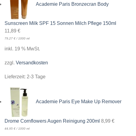
Academie Paris Bronzecran Body
Sunscreen Milk SPF 15 Sonnen Milch Pflege 150ml
11,89
€
79,27
€
/
1000
ml
inkl. 19 % MwSt.
zzgl.
Versandkosten
Lieferzeit:
2-3 Tage
Academie Paris Eye Make Up Remover
Drome Cornflowers Augen Reinigung 200ml
8,99
€
44,95
€
/
1000
ml