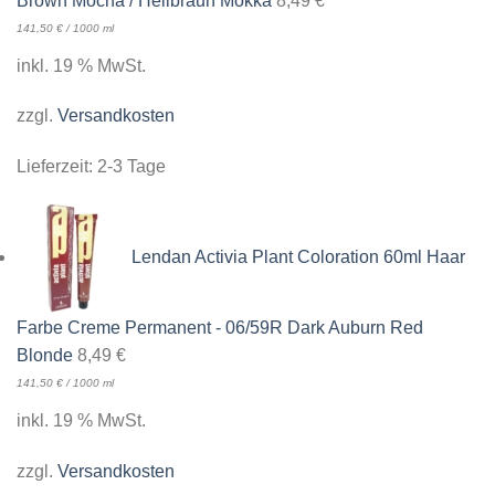
Brown Mocha / Hellbraun Mokka
8,49
€
141,50
€
/
1000
ml
inkl. 19 % MwSt.
zzgl.
Versandkosten
Lieferzeit:
2-3 Tage
Lendan Activia Plant Coloration 60ml Haar
Farbe Creme Permanent - 06/59R Dark Auburn Red
Blonde
8,49
€
141,50
€
/
1000
ml
inkl. 19 % MwSt.
zzgl.
Versandkosten