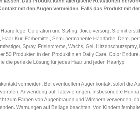
 lassen. Das Produkt kann allergische Reaktionen hervorru
Kontakt mit den Augen vermeiden. Falls das Produkt mit d
er Haarpflege, Coloration und Styling. Joico versorgt Sie mit er
, Haar-Kur, Färbemittel, Semi-permanente Haarfarbe, Demi-p
festiger, Spray, Frisiercreme, Wachs, Gel, Hitzenschutzspray, 
ber 50 Produkten in den Produktlinien Daily Care, Color Endur
ie die perfekte Lösung für jedes Haar und jeden Haartyp.
nkontakt vermeiden. Bei eventuellem Augenkontakt sofort die
rvorrufen. Anwendung auf Tätowierungen, insbesondere Henna k
 Nicht zum Färben von Augenbrauen und Wimpern verwenden, da 
enden. Warnungen auf Beilage beachten. Von Kindern fernhalt