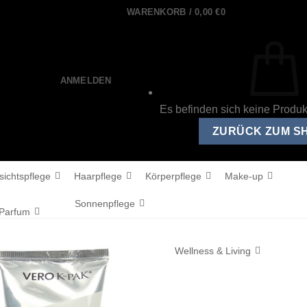
WARENKORB /
0,00
€
0
ANMELDEN
Es befinden sich keine Produ
ZURÜCK ZUM S
sichtspflege
Haarpflege
Körperpflege
Make-up
Sonnenpflege
Parfum
Wellness & Living