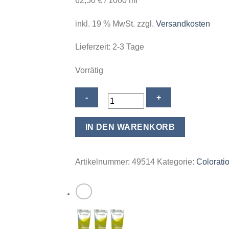
62,50
€
/
1000
ml
inkl. 19 % MwSt.
zzgl.
Versandkosten
Lieferzeit:
2-3 Tage
Vorrätig
Joico
Vero
K-
IN DEN WARENKORB
PAK
Color
Intensity
Artikelnummer:
49514
Kategorie:
Colorati
Semi
Permanent
CLEAR
MIXER
Haarfarbe