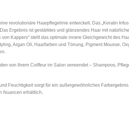
ine revolutionäre Haarpflegelinie entwickelt. Das „Keratin Infu
 Das Ergebnis ist gestärktes und glänzendes Haar mit natürlich
S von Kappers“ stellt das optimale innere Gleichgewicht des Ha
tyling, Argan Oil, Haarfarben und Tönung, Pigment Mousse, Ox
en.
den von Ihrem Coiffeur im Salon verwendet – Shampoos, Pflege
nd Feuchtigkeit sorgt für ein außergewöhnliches Farbergebnis, 
n Nuancen erhältlich.