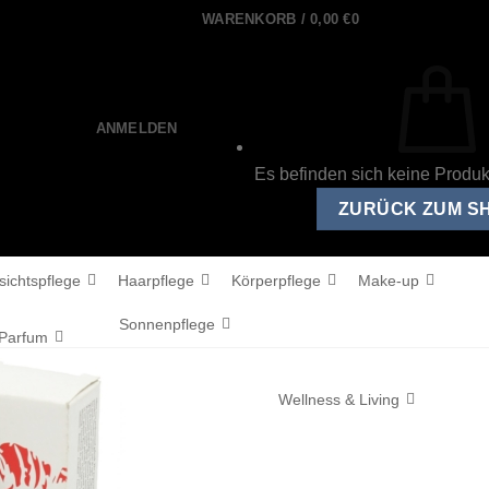
WARENKORB /
0,00
€
0
ANMELDEN
Es befinden sich keine Produ
ZURÜCK ZUM S
sichtspflege
Haarpflege
Körperpflege
Make-up
Sonnenpflege
Parfum
Wellness & Living