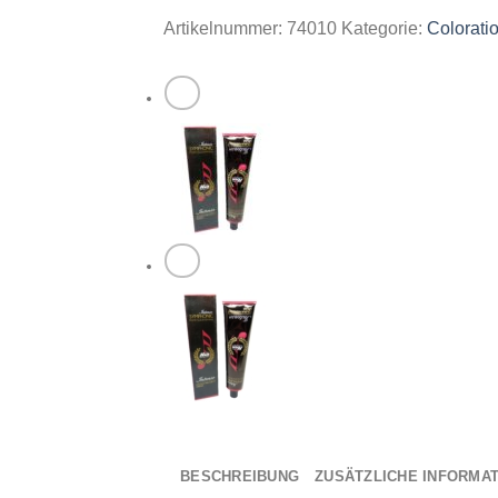
Farbe
Artikelnummer:
74010
Kategorie:
Colorati
Coloration
Haar
Pflege
Färbemittel
100ml
-
#steelgray
Menge
BESCHREIBUNG
ZUSÄTZLICHE INFORMA