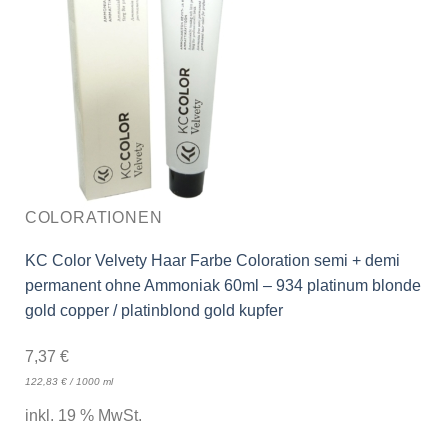
COLORATIONEN
KC Color Velvety Haar Farbe Coloration semi + demi
permanent ohne Ammoniak 60ml – 934 platinum blonde
gold copper / platinblond gold kupfer
7,37
€
122,83
€
/
1000
ml
inkl. 19 % MwSt.