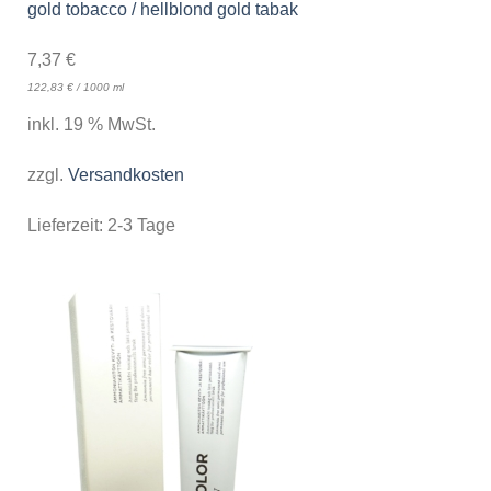
gold tobacco / hellblond gold tabak
7,37
€
122,83
€
/
1000
ml
inkl. 19 % MwSt.
zzgl.
Versandkosten
Lieferzeit:
2-3 Tage