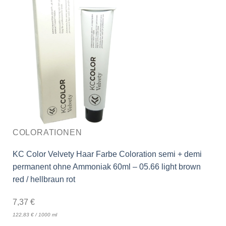
COLORATIONEN
KC Color Velvety Haar Farbe Coloration semi + demi
permanent ohne Ammoniak 60ml – 05.66 light brown
red / hellbraun rot
7,37
€
122,83
€
/
1000
ml