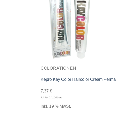
COLORATIONEN
Kepro Kay Color Haircolor Cream Perman
7,37
€
73,70
€
/
1000
ml
inkl. 19 % MwSt.