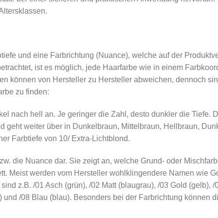
Altersklassen.
rbtiefe und eine Farbrichtung (Nuance), welche auf der Produkt
trachtet, ist es möglich, jede Haarfarbe wie in einem Farbkoo
 können von Hersteller zu Hersteller abweichen, dennoch sind
rbe zu finden:
kel nach hell an. Je geringer die Zahl, desto dunkler die Tiefe. 
 geht weiter über in Dunkelbraun, Mittelbraun, Hellbraun, Dunk
iner Farbtiefe von 10/ Extra-Lichtblond.
bzw. die Nuance dar. Sie zeigt an, welche Grund- oder Mischfarbe
ett. Meist werden vom Hersteller wohlklingendere Namen wie Gol
d z.B. /01 Asch (grün), /02 Matt (blaugrau), /03 Gold (gelb), /
raun) und /08 Blau (blau). Besonders bei der Farbrichtung können