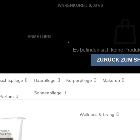
WARENKORB /
0,00
€
0
ANMELDEN
Es befinden sich keine Produ
ZURÜCK ZUM S
sichtspflege
Haarpflege
Körperpflege
Make-up
Sonnenpflege
Parfum
Wellness & Living