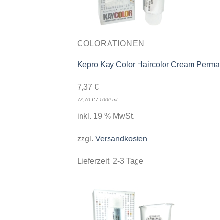
COLORATIONEN
Kepro Kay Color Haircolor Cream Perman
7,37
€
73,70
€
/
1000
ml
inkl. 19 % MwSt.
zzgl.
Versandkosten
Lieferzeit:
2-3 Tage