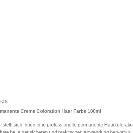
TION
rmanente Creme Coloration Haar Farbe 100ml
 stellt sich Ihnen eine professionelle permanente Haarkolorati
tate bei einer sicheren und praktischen Anwendung hervortun. G