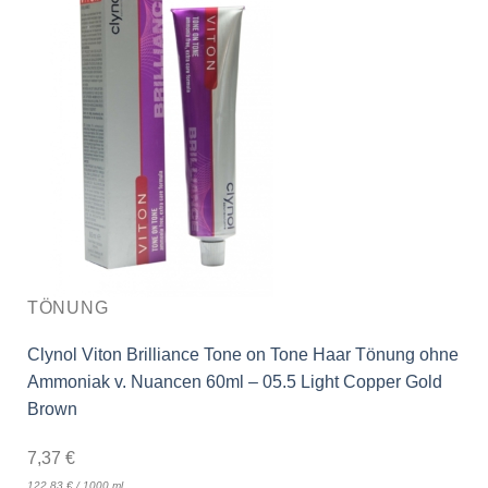
TÖNUNG
Clynol Viton Brilliance Tone on Tone Haar Tönung ohne
Ammoniak v. Nuancen 60ml – 05.5 Light Copper Gold
Brown
7,37
€
122,83
€
/
1000
ml