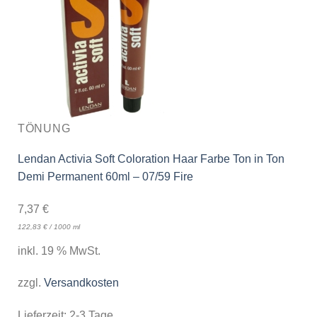
TÖNUNG
Lendan Activia Soft Coloration Haar Farbe Ton in Ton
Demi Permanent 60ml – 07/59 Fire
7,37
€
122,83
€
/
1000
ml
inkl. 19 % MwSt.
zzgl.
Versandkosten
Lieferzeit:
2-3 Tage