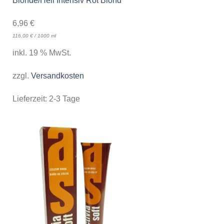
Blonde/Hell Intensiv Rot Blond
6,96
€
116,00
€
/
1000
ml
inkl. 19 % MwSt.
zzgl.
Versandkosten
Lieferzeit:
2-3 Tage