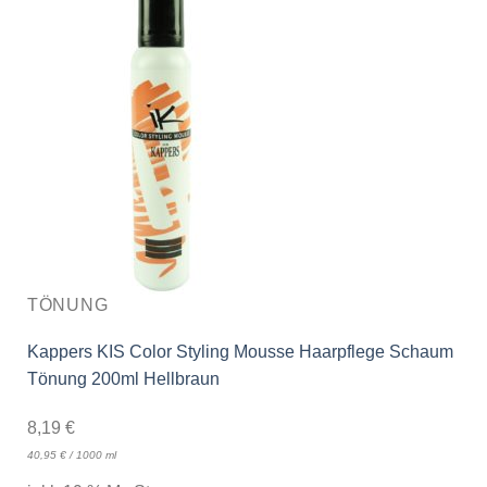
TÖNUNG
Kappers KIS Color Styling Mousse Haarpflege Schaum
Tönung 200ml Hellbraun
8,19
€
40,95
€
/
1000
ml