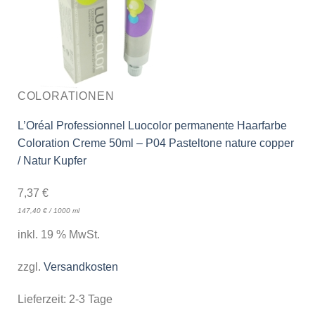
COLORATIONEN
L’Oréal Professionnel Luocolor permanente Haarfarbe
Coloration Creme 50ml – P04 Pasteltone nature copper
/ Natur Kupfer
7,37
€
147,40
€
/
1000
ml
inkl. 19 % MwSt.
zzgl.
Versandkosten
Lieferzeit:
2-3 Tage