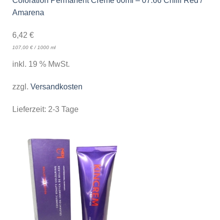
Coloration Permanent Creme 60ml – 07.66 Chilli Red /
Amarena
6,42
€
107,00
€
/
1000
ml
inkl. 19 % MwSt.
zzgl.
Versandkosten
Lieferzeit:
2-3 Tage