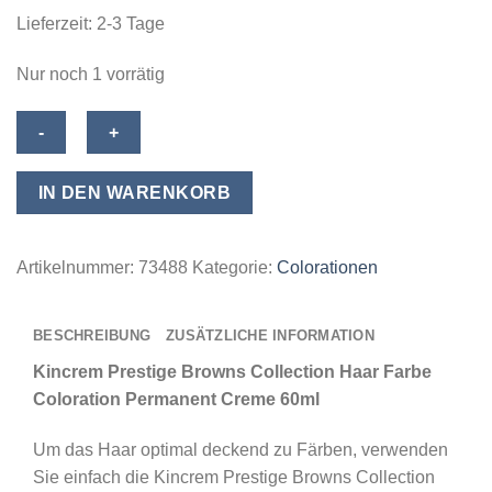
Lieferzeit:
2-3 Tage
Nur noch 1 vorrätig
Kincrem
Prestige
Browns
IN DEN WARENKORB
Collection
Haar
Farbe
Artikelnummer:
73488
Kategorie:
Colorationen
Coloration
Permanent
BESCHREIBUNG
ZUSÄTZLICHE INFORMATION
Creme
60ml
Kincrem Prestige Browns Collection Haar Farbe
-
Coloration Permanent Creme 60ml
11.3
Um das Haar optimal deckend zu Färben, verwenden
Super
Sie einfach die Kincrem Prestige Browns Collection
Light