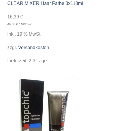
CLEAR MIXER Haar Farbe 3x118ml
16,39
€
46,30
€
/
1000
ml
inkl. 19 % MwSt.
zzgl.
Versandkosten
Lieferzeit:
2-3 Tage