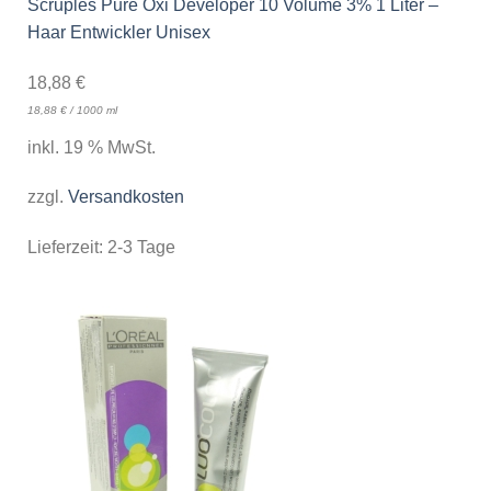
Scruples Pure Oxi Developer 10 Volume 3% 1 Liter –
Haar Entwickler Unisex
18,88
€
18,88
€
/
1000
ml
inkl. 19 % MwSt.
zzgl.
Versandkosten
Lieferzeit:
2-3 Tage