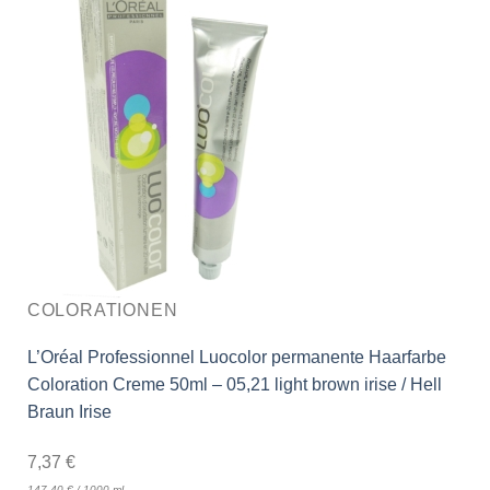
COLORATIONEN
L’Oréal Professionnel Luocolor permanente Haarfarbe
Coloration Creme 50ml – 05,21 light brown irise / Hell
Braun Irise
7,37
€
147,40
€
/
1000
ml