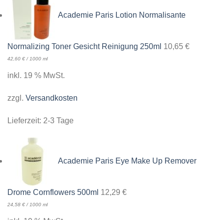
Academie Paris Lotion Normalisante
Normalizing Toner Gesicht Reinigung 250ml
10,65
€
42,60
€
/
1000
ml
inkl. 19 % MwSt.
zzgl.
Versandkosten
Lieferzeit:
2-3 Tage
Academie Paris Eye Make Up Remover
Drome Cornflowers 500ml
12,29
€
24,58
€
/
1000
ml