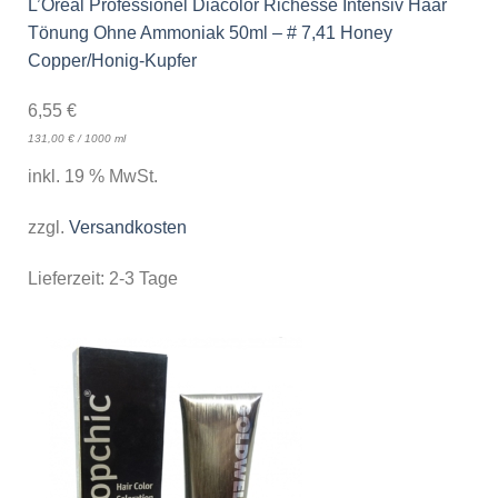
L’Oréal Professionel Diacolor Richesse Intensiv Haar
Tönung Ohne Ammoniak 50ml – # 7,41 Honey
Copper/Honig-Kupfer
6,55
€
131,00
€
/
1000
ml
inkl. 19 % MwSt.
zzgl.
Versandkosten
Lieferzeit:
2-3 Tage