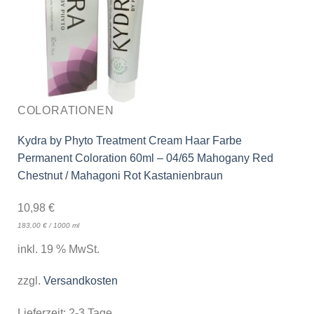
COLORATIONEN
Kydra by Phyto Treatment Cream Haar Farbe
Permanent Coloration 60ml – 04/65 Mahogany Red
Chestnut / Mahagoni Rot Kastanienbraun
10,98
€
183,00
€
/
1000
ml
inkl. 19 % MwSt.
zzgl.
Versandkosten
Lieferzeit:
2-3 Tage