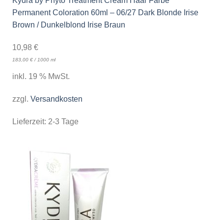
Kydra by Phyto Treatment Cream Haar Farbe
Permanent Coloration 60ml – 06/27 Dark Blonde Irise
Brown / Dunkelblond Irise Braun
10,98
€
183,00
€
/
1000
ml
inkl. 19 % MwSt.
zzgl.
Versandkosten
Lieferzeit:
2-3 Tage