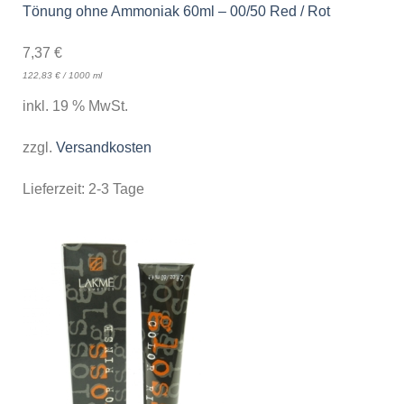
Tönung ohne Ammoniak 60ml – 00/50 Red / Rot
7,37
€
122,83
€
/
1000
ml
inkl. 19 % MwSt.
zzgl.
Versandkosten
Lieferzeit:
2-3 Tage