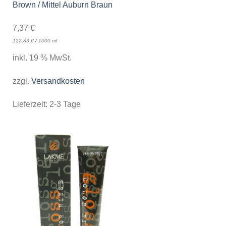
Brown / Mittel Auburn Braun
7,37
€
122,83
€
/
1000
ml
inkl. 19 % MwSt.
zzgl.
Versandkosten
Lieferzeit:
2-3 Tage