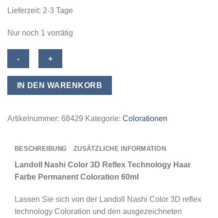
Lieferzeit:
2-3 Tage
Nur noch 1 vorrätig
Landoll
Nashi
Color
IN DEN WARENKORB
3D
Reflex
Technology
Artikelnummer:
68429
Kategorie:
Colorationen
Haar
Farbe
BESCHREIBUNG
ZUSÄTZLICHE INFORMATION
Permanent
Coloration
Landoll Nashi Color 3D Reflex Technology Haar
60ml
Farbe Permanent Coloration 60ml
-
Lassen Sie sich von der Landoll Nashi Color 3D reflex
07,04
technology Coloration und den ausgezeichneten
Delicate