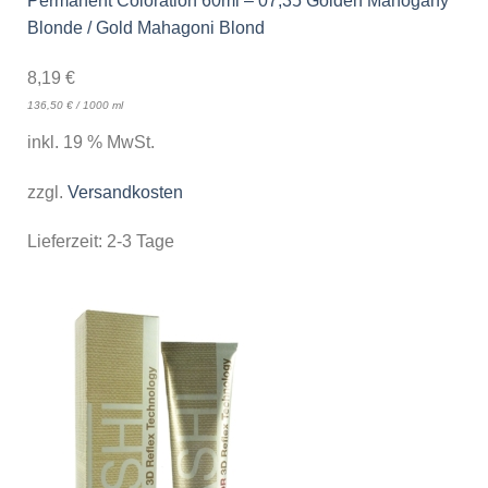
Permanent Coloration 60ml – 07,35 Golden Mahogany
Blonde / Gold Mahagoni Blond
8,19
€
136,50
€
/
1000
ml
inkl. 19 % MwSt.
zzgl.
Versandkosten
Lieferzeit:
2-3 Tage