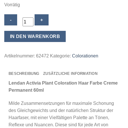
Vorrätig
Lendan
Activia
Plant
IN DEN WARENKORB
Coloration
60ml
Haar
Artikelnummer:
62472
Kategorie:
Colorationen
Farbe
Creme
BESCHREIBUNG
ZUSÄTZLICHE INFORMATION
Permanent
-
Lendan Activia Plant Coloration Haar Farbe Creme
11/16
Permanent 60ml
Extra
Milde Zusammensetzungen für maximale Schonung
Platinum
des Gleichgewichts und der natürlichen Struktur der
Ash
Haarfaser, mit einer Vielfältigen Palette an Tönen,
Brown
Reflexe und Nuancen. Diese sind für jede Art von
Blonde