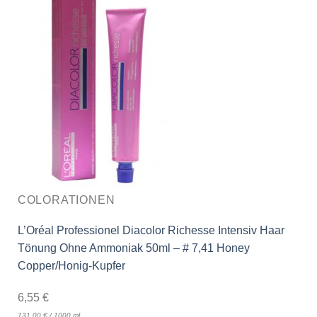
COLORATIONEN
L’Oréal Professionel Diacolor Richesse Intensiv Haar
Tönung Ohne Ammoniak 50ml – # 7,41 Honey
Copper/Honig-Kupfer
6,55
€
131,00
€
/
1000
ml