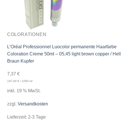
COLORATIONEN
L’Oréal Professionnel Luocolor permanente Haarfarbe
Coloration Creme 50ml – 05,45 light brown copper / Hell
Braun Kupfer
7,37
€
147,40
€
/
1000
ml
inkl. 19 % MwSt.
zzgl.
Versandkosten
Lieferzeit:
2-3 Tage