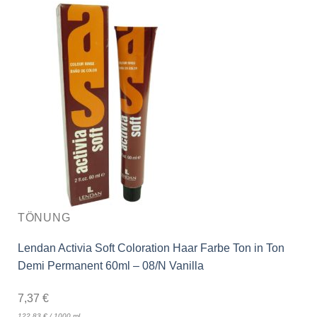
TÖNUNG
Lendan Activia Soft Coloration Haar Farbe Ton in Ton
Demi Permanent 60ml – 08/N Vanilla
7,37
€
122,83
€
/
1000
ml