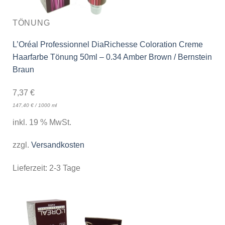
TÖNUNG
L’Oréal Professionnel DiaRichesse Coloration Creme
Haarfarbe Tönung 50ml – 0.34 Amber Brown / Bernstein
Braun
7,37
€
147,40
€
/
1000
ml
inkl. 19 % MwSt.
zzgl.
Versandkosten
Lieferzeit:
2-3 Tage