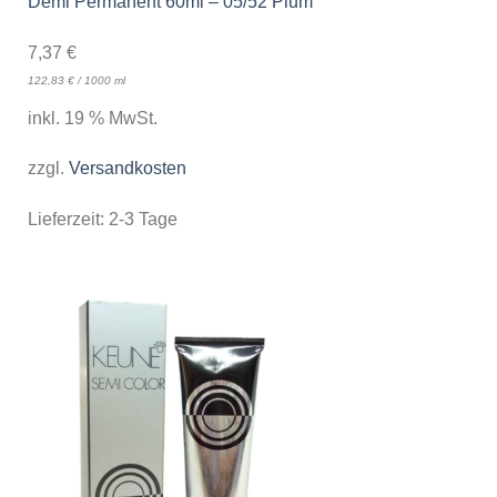
Demi Permanent 60ml – 05/52 Plum
7,37
€
122,83
€
/
1000
ml
inkl. 19 % MwSt.
zzgl.
Versandkosten
Lieferzeit:
2-3 Tage