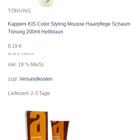
TÖNUNG
Kappers KIS Color Styling Mousse Haarpflege Schaum
Tönung 200ml Hellbraun
8,19
€
40,95
€
/
1000
ml
inkl. 19 % MwSt.
zzgl.
Versandkosten
Lieferzeit:
2-3 Tage