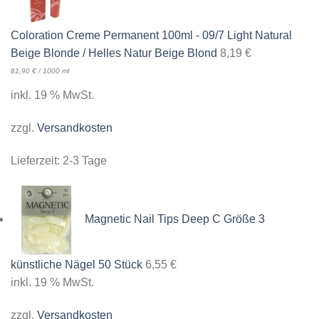
Coloration Creme Permanent 100ml - 09/7 Light Natural
Beige Blonde / Helles Natur Beige Blond
8,19
€
81,90
€
/
1000
ml
inkl. 19 % MwSt.
zzgl.
Versandkosten
Lieferzeit:
2-3 Tage
Magnetic Nail Tips Deep C Größe 3
künstliche Nägel 50 Stück
6,55
€
inkl. 19 % MwSt.
zzgl.
Versandkosten