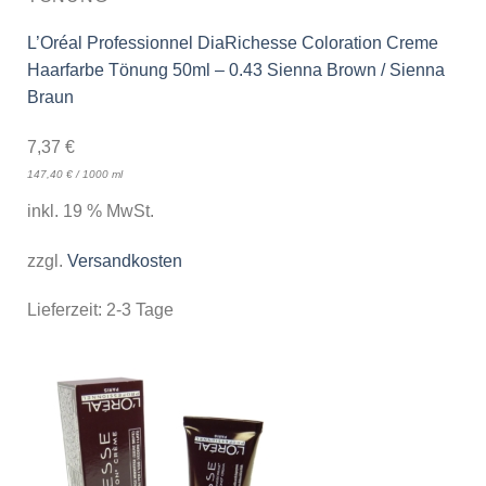
L’Oréal Professionnel DiaRichesse Coloration Creme
Haarfarbe Tönung 50ml – 0.43 Sienna Brown / Sienna
Braun
7,37
€
147,40
€
/
1000
ml
inkl. 19 % MwSt.
zzgl.
Versandkosten
Lieferzeit:
2-3 Tage