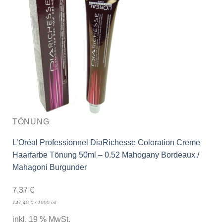
TÖNUNG
L’Oréal Professionnel DiaRichesse Coloration Creme
Haarfarbe Tönung 50ml – 0.52 Mahogany Bordeaux /
Mahagoni Burgunder
7,37
€
147,40
€
/
1000
ml
inkl. 19 % MwSt.