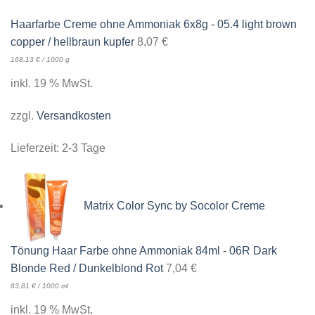
Haarfarbe Creme ohne Ammoniak 6x8g - 05.4 light brown
copper / hellbraun kupfer
8,07
€
168,13
€
/
1000
g
inkl. 19 % MwSt.
zzgl.
Versandkosten
Lieferzeit:
2-3 Tage
Matrix Color Sync by Socolor Creme
Tönung Haar Farbe ohne Ammoniak 84ml - 06R Dark
Blonde Red / Dunkelblond Rot
7,04
€
83,81
€
/
1000
ml
inkl. 19 % MwSt.