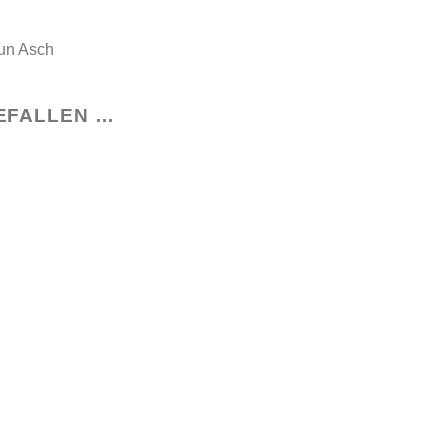
aun Asch
EFALLEN …