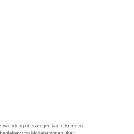
hen Anwendung überzeugen kann. Erfreuen
 begleiten: von Modefarbtönen über