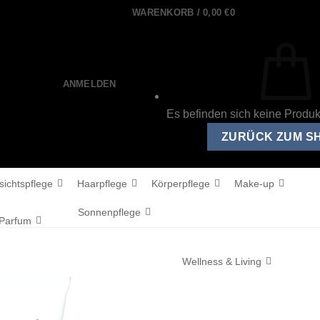
WARENKORB /
0,00
€
0
ANMELDEN
Es befinden sich keine Produ
ZURÜCK ZUM S
sichtspflege
Haarpflege
Körperpflege
Make-up
Sonnenpflege
Parfum
Wellness & Living