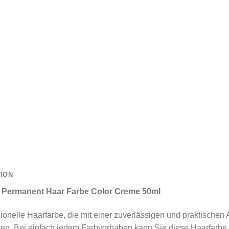
TION
on Permanent Haar Farbe Color Creme 50ml
essionelle Haarfarbe, die mit einer zuverlässigen und praktisc
aten. Bei einfach jedem Farbvorhaben kann Sie diese Haarfarbe