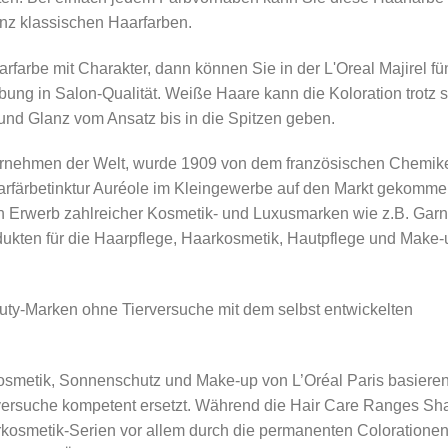
nz klassischen Haarfarben.
rfarbe mit Charakter, dann können Sie in der L'Oreal Majirel fü
ärbung in Salon-Qualität. Weiße Haare kann die Koloration tro
nd Glanz vom Ansatz bis in die Spitzen geben.
ternehmen der Welt, wurde 1909 von dem französischen Chemik
arfärbetinktur Auréole im Kleingewerbe auf den Markt gekommen
n Erwerb zahlreicher Kosmetik- und Luxusmarken wie z.B. Garni
dukten für die Haarpflege, Haarkosmetik, Hautpflege und Make-u
auty-Marken ohne Tierversuche mit dem selbst entwickelten
kosmetik, Sonnenschutz und Make-up von L’Oréal Paris basieren
versuche kompetent ersetzt. Während die Hair Care Ranges S
kosmetik-Serien vor allem durch die permanenten Colorationen