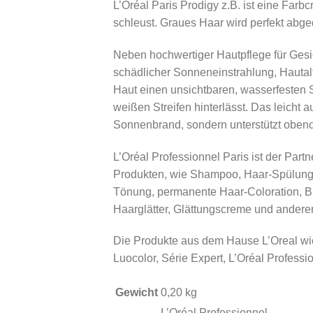
L’Oréal Paris Prodigy z.B. ist eine Farb
schleust. Graues Haar wird perfekt abged
Neben hochwertiger Hautpflege für Gesic
schädlicher Sonneneinstrahlung, Hautalt
Haut einen unsichtbaren, wasserfesten S
weißen Streifen hinterlässt. Das leicht 
Sonnenbrand, sondern unterstützt oben
L’Oréal Professionnel Paris ist der Partn
Produkten, wie Shampoo, Haar-Spülung,
Tönung, permanente Haar-Coloration, Bl
Haarglätter, Glättungscreme und andere
Die Produkte aus dem Hause L’Oreal wie
Luocolor, Série Expert, L’Oréal Profess
Gewicht
0,20 kg
L’Oréal Professionnel