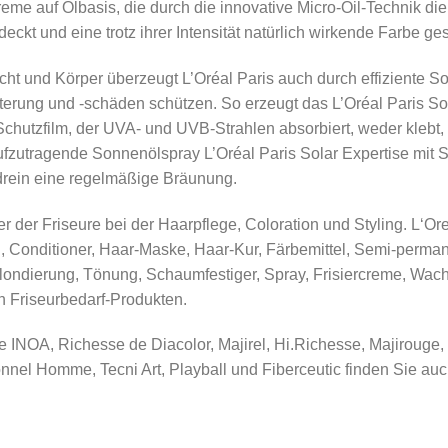
creme auf Ölbasis, die durch die innovative Micro-Oil-Technik d
eckt und eine trotz ihrer Intensität natürlich wirkende Farbe ge
ht und Körper überzeugt L’Oréal Paris auch durch effiziente S
erung und -schäden schützen. So erzeugt das L’Oréal Paris Sola
chutzfilm, der UVA- und UVB-Strahlen absorbiert, weder klebt, 
aufzutragende Sonnenölspray L’Oréal Paris Solar Expertise mit S
drein eine regelmäßige Bräunung.
er der Friseure bei der Haarpflege, Coloration und Styling. L‘Ore
 Conditioner, Haar-Maske, Haar-Kur, Färbemittel, Semi-perma
ondierung, Tönung, Schaumfestiger, Spray, Frisiercreme, Wachs
n Friseurbedarf-Produkten.
 INOA, Richesse de Diacolor, Majirel, Hi.Richesse, Majirouge,
ionnel Homme, Tecni Art, Playball und Fiberceutic finden Sie a