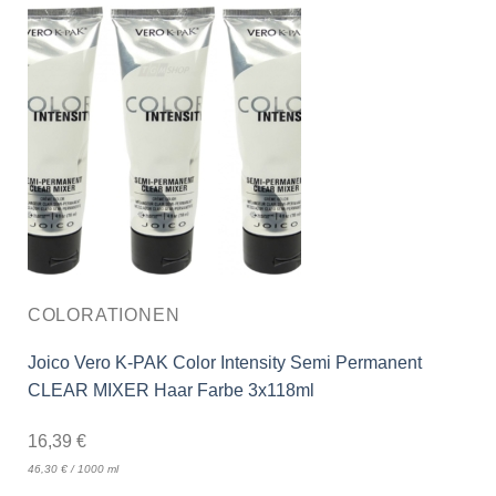
COLORATIONEN
Joico Vero K-PAK Color Intensity Semi Permanent
CLEAR MIXER Haar Farbe 3x118ml
16,39
€
46,30
€
/
1000
ml