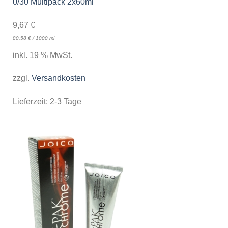
0/30 Multipack 2x60ml
9,67
€
80,58
€
/
1000
ml
inkl. 19 % MwSt.
zzgl.
Versandkosten
Lieferzeit:
2-3 Tage