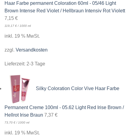
Haar Farbe permanent Coloration 60ml - 05/46 Light
Brown Intense Red Violet / Hellbraun Intensiv Rot Violett
7,15
€
119,17
€
/
1000
ml
inkl. 19 % MwSt.
zzgl.
Versandkosten
Lieferzeit:
2-3 Tage
Silky Coloration Color Vive Haar Farbe
Permanent Creme 100ml - 05.62 Light Red Irise Brown /
Hellrot Irise Braun
7,37
€
73,70
€
/
1000
ml
inkl. 19 % MwSt.