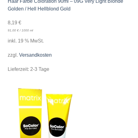
Haar Farbe Coloration 90ml – 09G Very Light Blonde
Golden / Hell Hellblond Gold
8,19
€
91,00
€
/
1000
ml
inkl. 19 % MwSt.
zzgl.
Versandkosten
Lieferzeit:
2-3 Tage