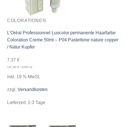
COLORATIONEN
L’Oréal Professionnel Luocolor permanente Haarfarbe
Coloration Creme 50ml – P04 Pasteltone nature copper
/ Natur Kupfer
7,37
€
147,40
€
/
1000
ml
inkl. 19 % MwSt.
zzgl.
Versandkosten
Lieferzeit:
2-3 Tage