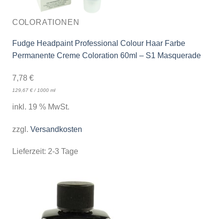
COLORATIONEN
Fudge Headpaint Professional Colour Haar Farbe
Permanente Creme Coloration 60ml – S1 Masquerade
7,78
€
129,67
€
/
1000
ml
inkl. 19 % MwSt.
zzgl.
Versandkosten
Lieferzeit:
2-3 Tage