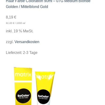
Haar Farbe Coloration 90ml – 07G Medium Blonde
Golden / Mittelblond Gold
8,19
€
91,00
€
/
1000
ml
inkl. 19 % MwSt.
zzgl.
Versandkosten
Lieferzeit:
2-3 Tage