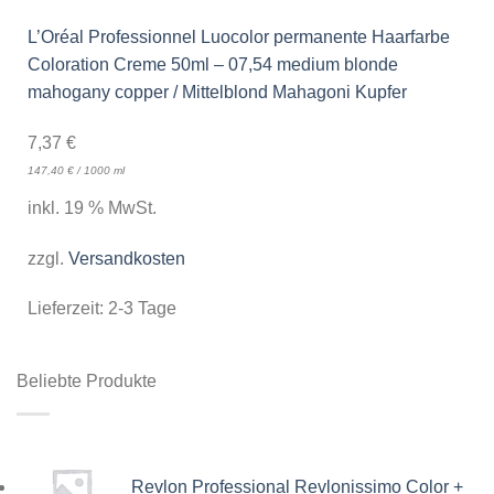
L’Oréal Professionnel Luocolor permanente Haarfarbe
Coloration Creme 50ml – 07,54 medium blonde
mahogany copper / Mittelblond Mahagoni Kupfer
7,37
€
147,40
€
/
1000
ml
inkl. 19 % MwSt.
zzgl.
Versandkosten
Lieferzeit:
2-3 Tage
Beliebte Produkte
Revlon Professional Revlonissimo Color +