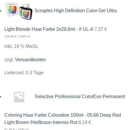
Scruples High Definition Color Gel Ultra
Light Blonde Haar Farbe 2x29,6ml - # UL-A
7,37
€
124,49
€
/
1000
ml
inkl. 19 % MwSt.
zzgl.
Versandkosten
Lieferzeit:
2-3 Tage
Selective Professional ColorEvo Permanent
Coloring Haar Farbe Coloration 100ml - 05.66 Deep Red
Light Brown /Hellbraun Intensiv Rot
8,19
€
81,90
€
/
1000
ml