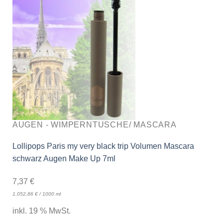
AUGEN - WIMPERNTUSCHE/ MASCARA
Lollipops Paris my very black trip Volumen Mascara
schwarz Augen Make Up 7ml
7,37
€
1.052,86
€
/
1000
ml
inkl. 19 % MwSt.