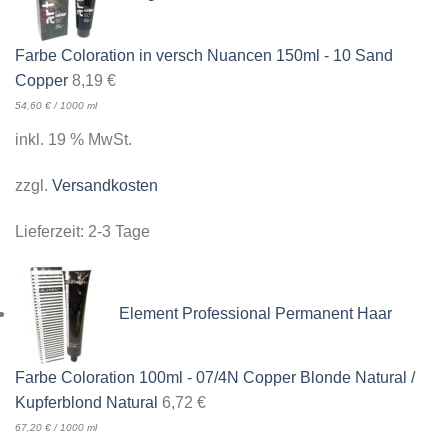
Farbe Coloration in versch Nuancen 150ml - 10 Sand
Copper
8,19
€
54,60
€
/
1000
ml
inkl. 19 % MwSt.
zzgl.
Versandkosten
Lieferzeit:
2-3 Tage
Element Professional Permanent Haar
Farbe Coloration 100ml - 07/4N Copper Blonde Natural /
Kupferblond Natural
6,72
€
67,20
€
/
1000
ml