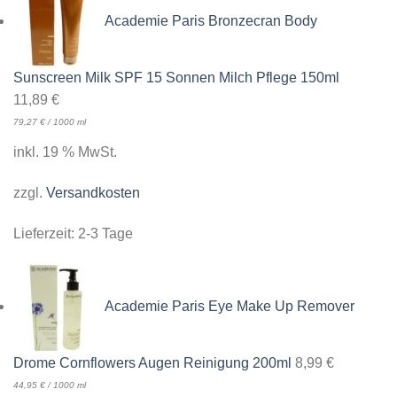
Academie Paris Bronzecran Body
Sunscreen Milk SPF 15 Sonnen Milch Pflege 150ml
11,89
€
79,27
€
/
1000
ml
inkl. 19 % MwSt.
zzgl.
Versandkosten
Lieferzeit:
2-3 Tage
Academie Paris Eye Make Up Remover
Drome Cornflowers Augen Reinigung 200ml
8,99
€
44,95
€
/
1000
ml