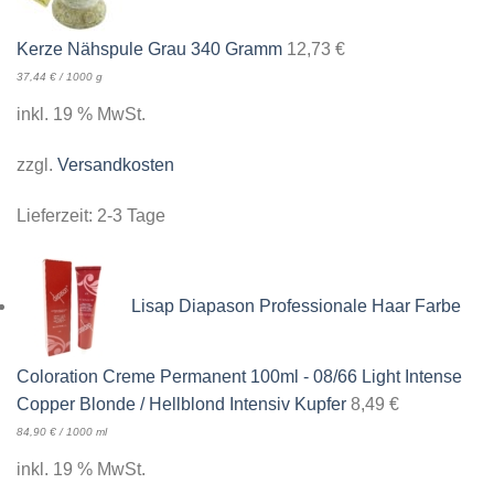
Kerze Nähspule Grau 340 Gramm
12,73
€
37,44
€
/
1000
g
inkl. 19 % MwSt.
zzgl.
Versandkosten
Lieferzeit:
2-3 Tage
Lisap Diapason Professionale Haar Farbe
Coloration Creme Permanent 100ml - 08/66 Light Intense
Copper Blonde / Hellblond Intensiv Kupfer
8,49
€
84,90
€
/
1000
ml
inkl. 19 % MwSt.