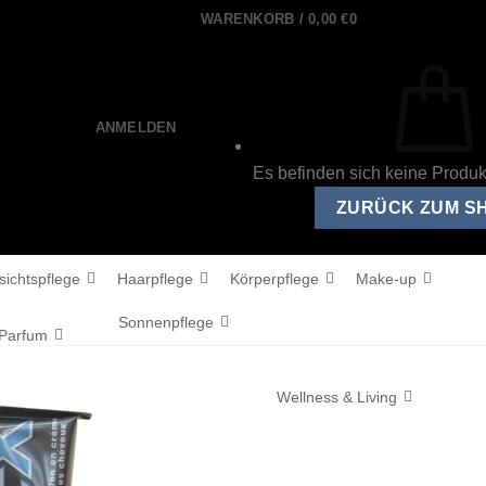
WARENKORB /
0,00
€
0
ANMELDEN
Es befinden sich keine Produ
ZURÜCK ZUM S
sichtspflege
Haarpflege
Körperpflege
Make-up
Sonnenpflege
Parfum
Wellness & Living