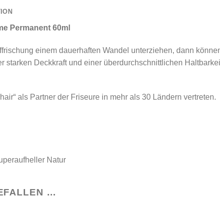
TION
eme Permanent 60ml
ffrischung einem dauerhaften Wandel unterziehen, dann können S
 starken Deckkraft und einer überdurchschnittlichen Haltbarkeit
air“ als Partner der Friseure in mehr als 30 Ländern vertreten.
uperaufheller Natur
EFALLEN …