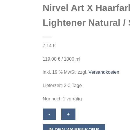
Nirvel Art X Haarf
Lightener Natural /
7,14
€
119,00
€
/
1000
ml
inkl. 19 % MwSt.
zzgl.
Versandkosten
Lieferzeit:
2-3 Tage
Nur noch 1 vorrätig
Nirvel
Art
X
IN DEN WARENKORB