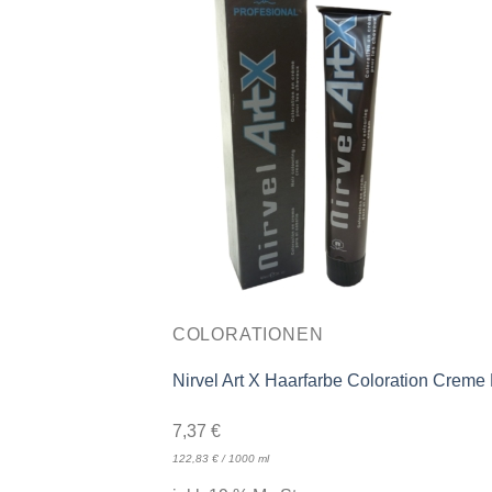
COLORATIONEN
Nirvel Art X Haarfarbe Coloration Creme
7,37
€
122,83
€
/
1000
ml