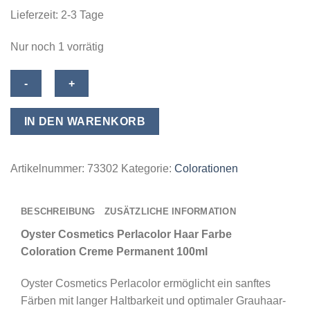
Lieferzeit:
2-3 Tage
Nur noch 1 vorrätig
Oyster
Cosmetics
Perlacolor
IN DEN WARENKORB
Haar
Farbe
Coloration
Artikelnummer:
73302
Kategorie:
Colorationen
Creme
Permanent
BESCHREIBUNG
ZUSÄTZLICHE INFORMATION
100ml
-
Oyster Cosmetics Perlacolor Haar Farbe
05/6
Coloration Creme Permanent 100ml
Light
Oyster Cosmetics Perlacolor ermöglicht ein sanftes
Red
Färben mit langer Haltbarkeit und optimaler Grauhaar-
Chestnut