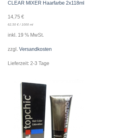
CLEAR MIXER Haarfarbe 2x118ml
14,75
€
62,50
€
/
1000
ml
inkl. 19 % MwSt.
zzgl.
Versandkosten
Lieferzeit:
2-3 Tage