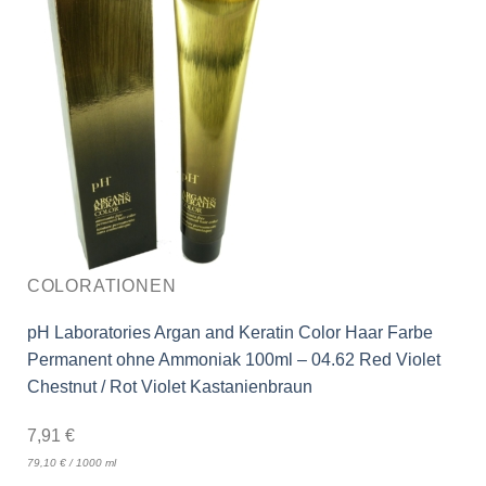
COLORATIONEN
pH Laboratories Argan and Keratin Color Haar Farbe
Permanent ohne Ammoniak 100ml – 04.62 Red Violet
Chestnut / Rot Violet Kastanienbraun
7,91
€
79,10
€
/
1000
ml