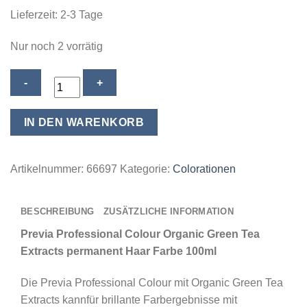
Lieferzeit:
2-3 Tage
Nur noch 2 vorrätig
Previa
Professional
Colour
IN DEN WARENKORB
Organic
Green
Tea
Artikelnummer:
66697
Kategorie:
Colorationen
Extracts
permanent
BESCHREIBUNG
ZUSÄTZLICHE INFORMATION
Haar
Farbe
Previa Professional Colour Organic Green Tea
100ml
Extracts permanent Haar Farbe 100ml
-
Die Previa Professional Colour mit Organic Green Tea
07,44
Extracts kannfür brillante Farbergebnisse mit
Int.