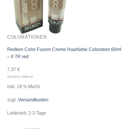
COLORATIONEN
Redken Color Fusion Creme Haarfarbe Coloration 60ml
– # 7R red
7,37
€
122,83
€
/
1000
ml
inkl. 19 % MwSt.
zzgl.
Versandkosten
Lieferzeit:
2-3 Tage