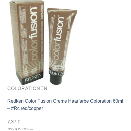
COLORATIONEN
Redken Color Fusion Creme Haarfarbe Coloration 60ml
– #Rc red/copper
7,37
€
122,83
€
/
1000
ml