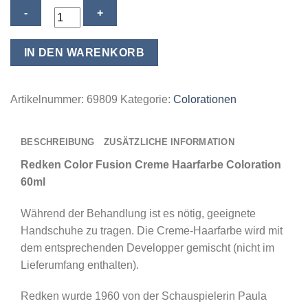
Redken
Color
Fusion
IN DEN WARENKORB
Creme
Haarfarbe
Coloration
Artikelnummer:
69809
Kategorie:
Colorationen
60ml
-
BESCHREIBUNG
ZUSÄTZLICHE INFORMATION
#G
green
Redken Color Fusion Creme Haarfarbe Coloration
Menge
60ml
Während der Behandlung ist es nötig, geeignete
Handschuhe zu tragen. Die Creme-Haarfarbe wird mit
dem entsprechenden Developper gemischt (nicht im
Lieferumfang enthalten).
Redken wurde 1960 von der Schauspielerin Paula