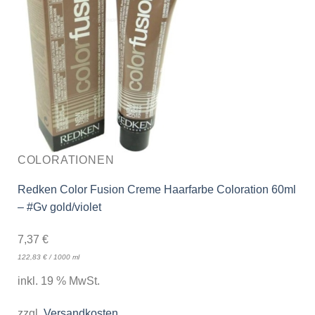
COLORATIONEN
Redken Color Fusion Creme Haarfarbe Coloration 60ml
– #Gv gold/violet
7,37
€
122,83
€
/
1000
ml
inkl. 19 % MwSt.
zzgl.
Versandkosten