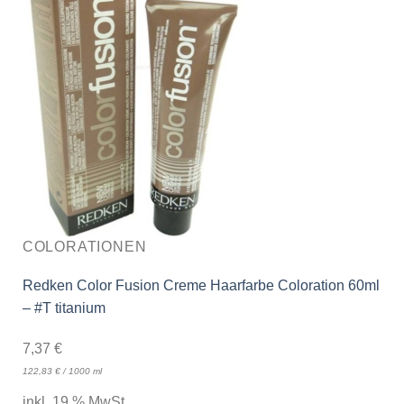
COLORATIONEN
Redken Color Fusion Creme Haarfarbe Coloration 60ml
– #T titanium
7,37
€
122,83
€
/
1000
ml
inkl. 19 % MwSt.