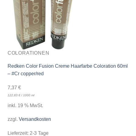
COLORATIONEN
Redken Color Fusion Creme Haarfarbe Coloration 60ml
– #Cr copper/red
7,37
€
122,83
€
/
1000
ml
inkl. 19 % MwSt.
zzgl.
Versandkosten
Lieferzeit:
2-3 Tage