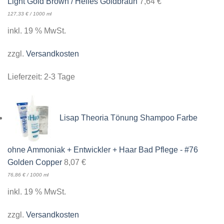
Light Gold Brown / Helles Goldbraun
7,64
€
127,33
€
/
1000
ml
inkl. 19 % MwSt.
zzgl.
Versandkosten
Lieferzeit:
2-3 Tage
Lisap Theoria Tönung Shampoo Farbe
ohne Ammoniak + Entwickler + Haar Bad Pflege - #76
Golden Copper
8,07
€
76,86
€
/
1000
ml
inkl. 19 % MwSt.
zzgl.
Versandkosten