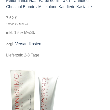
Petformance Haar Farbe 60ml – 07.14 Candied
Chestnut Blonde / Mittelblond Kandierte Kastanie
7,62
€
127,00
€
/
1000
ml
inkl. 19 % MwSt.
zzgl.
Versandkosten
Lieferzeit:
2-3 Tage