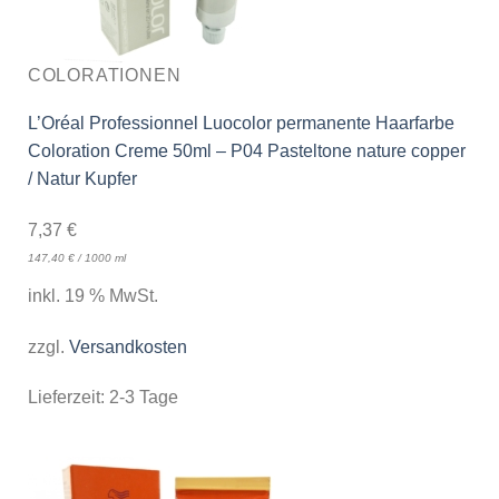
COLORATIONEN
L’Oréal Professionnel Luocolor permanente Haarfarbe
Coloration Creme 50ml – P04 Pasteltone nature copper
/ Natur Kupfer
7,37
€
147,40
€
/
1000
ml
inkl. 19 % MwSt.
zzgl.
Versandkosten
Lieferzeit:
2-3 Tage