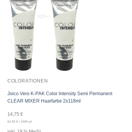
COLORATIONEN
Joico Vero K-PAK Color Intensity Semi Permanent
CLEAR MIXER Haarfarbe 2x118ml
14,75
€
62,50
€
/
1000
ml
inkl. 19 % MwSt.