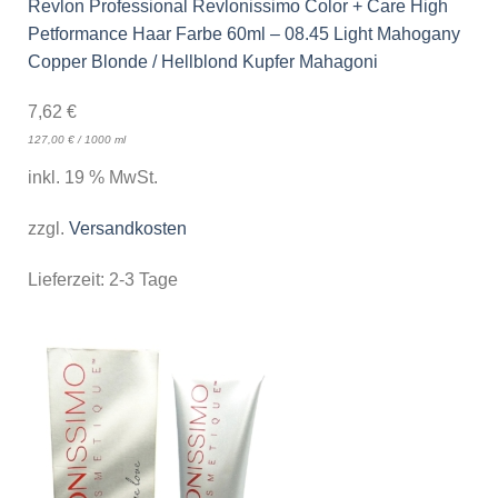
Revlon Professional Revlonissimo Color + Care High
Petformance Haar Farbe 60ml – 08.45 Light Mahogany
Copper Blonde / Hellblond Kupfer Mahagoni
7,62
€
127,00
€
/
1000
ml
inkl. 19 % MwSt.
zzgl.
Versandkosten
Lieferzeit:
2-3 Tage