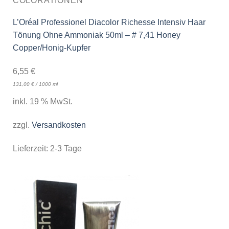
COLORATIONEN
L’Oréal Professionel Diacolor Richesse Intensiv Haar
Tönung Ohne Ammoniak 50ml – # 7,41 Honey
Copper/Honig-Kupfer
6,55
€
131,00
€
/
1000
ml
inkl. 19 % MwSt.
zzgl.
Versandkosten
Lieferzeit:
2-3 Tage