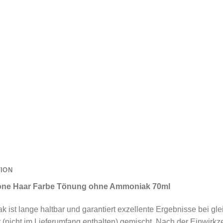
TION
Tone Haar Farbe Tönung ohne Ammoniak 70ml
 ist lange haltbar und garantiert exzellente Ergebnisse bei gle
(nicht im Lieferumfang enthalten) gemischt. Nach der Einwirkze