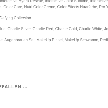
Interactive Hydra Rescue, Interactive Color Sublime, Interactive
l Color Care, Nutri Color Creme, Color Effects Haarfarbe, Pro 
efying Collection.
ue, Charlie Silver, Charlie Red, Charlie Gold, Charlie White, Jo
ge, Augenbrauen Set, MakeUp Pinsel, MakeUp Schwamm, Pedik
EFALLEN …