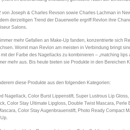
2 von Joseph & Charles Revson sowie Charles Lachman in New
 dem derzeitigen Trend der Dauerwelle ergriff Revlon ihre Chanc
iseur Salons.
immer mehr Gefallen an Make-Up fanden, konzentrierte sich Re
chsen. Womit man Revlon am meisten in Verbindung bringt sind 
 mit der Farbe des Nagellacks zu kombinieren – „matching lips a
mer mehr aus. Bis heute bieten sie Produkte in den Bereichen K
anderem diese Produkte aus den folgenden Kategorien:
Nagellack, Color Burst Lippenstift, Super Lustrous Lip Gloss,
ack, Color Stay Ultimate Lipgloss, Double Twist Mascara, Perle 
 Mascara, Color Stay Augenbrauenstift, Photo Ready Compact 
eUp.