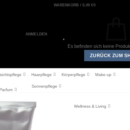
WARENKORB /
0,00
€
0
ANMELDEN
Es befinden sich keine Produ
ZURÜCK ZUM S
sichtspflege
Haarpflege
Körperpflege
Make-up
Sonnenpflege
Parfum
Wellness & Living