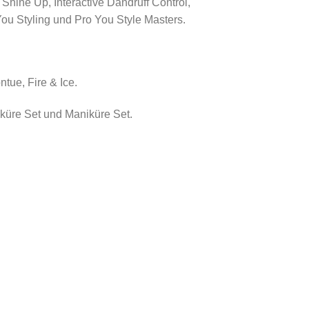
 Shine Up, Interactive Dandruff Control,
You Styling und Pro You Style Masters.
ntue, Fire & Ice.
üre Set und Maniküre Set.