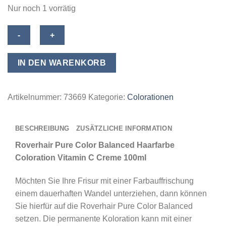
Nur noch 1 vorrätig
Roverhair
Pure
Color
IN DEN WARENKORB
Balanced
Haarfarbe
Coloration
Artikelnummer:
73669
Kategorie:
Colorationen
Vitamin
C
BESCHREIBUNG
ZUSÄTZLICHE INFORMATION
Creme
100ml
Roverhair Pure Color Balanced Haarfarbe
-
Coloration Vitamin C Creme 100ml
001
Möchten Sie Ihre Frisur mit einer Farbauffrischung
Blue
einem dauerhaften Wandel unterziehen, dann können
/
Sie hierfür auf die Roverhair Pure Color Balanced
Blau
setzen. Die permanente Koloration kann mit einer
Menge