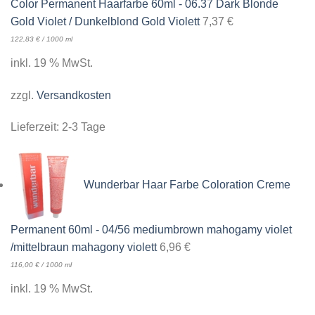
Color Permanent Haarfarbe 60ml - 06.37 Dark Blonde
Gold Violet / Dunkelblond Gold Violett
7,37
€
122,83
€
/
1000
ml
inkl. 19 % MwSt.
zzgl.
Versandkosten
Lieferzeit:
2-3 Tage
Wunderbar Haar Farbe Coloration Creme
Permanent 60ml - 04/56 mediumbrown mahogamy violet
/mittelbraun mahagony violett
6,96
€
116,00
€
/
1000
ml
inkl. 19 % MwSt.