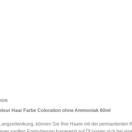
TION
lour Haar Farbe Coloration ohne Ammoniak 60ml
Langzeitwirkung, können Sie Ihre Haare mit der permantenten 
einer sanften Formulierung basierend auf Öl lassen sich bei e