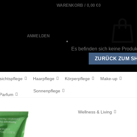
WARENKORB /
0,00
€
0
ANMELDEN
Es befinden sich keine Produ
ZURÜCK ZUM S
sichtspflege
Haarpflege
Körperpflege
Make-up
Sonnenpflege
Parfum
Wellness & Living