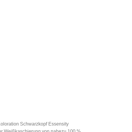
Koloration Schwarzkopf Essensity
iner Weißkaschierung von nahezu 100 %